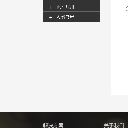
+
商业应用
+
视频教程
解决方案
关于我们