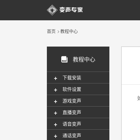

首页
教程中心
教程中心

+
下载安装
+
软件设置
+
游戏变声
+
直播变声
+
语音变声
+
通话变声