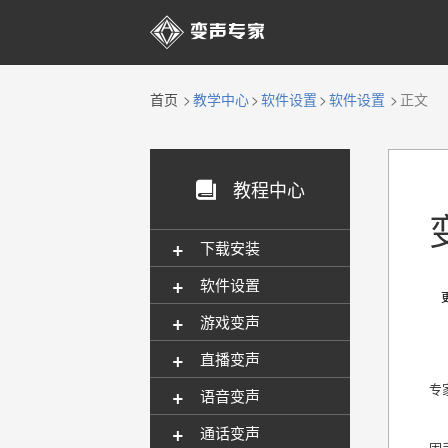

首页
教学中心
软件设置
软件设置
正文
教程中心

+
下载安装
+
软件设置
更新
+
游戏变声
+
直播变声
专
+
语音变声
+
通话变声
因