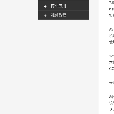
7
+
商业应用
8
+
视频教程
9
A
杭
使
1
本
C
未
2
该
认