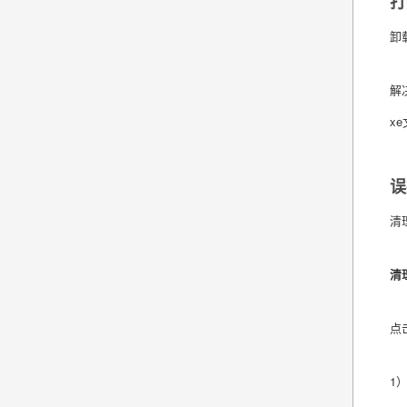
打
卸
解决
x
误
清
清
点
1