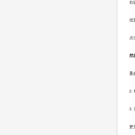
右
找
点
然
重
2
3
更