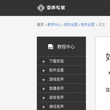

首页
教学中心
软件设置
软件设置
正文
教程中心

+
下载安装
+
软件设置
更新
+
游戏变声
+
直播变声
注
+
语音变声
+
通话变声