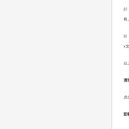
2
有
3
x
以
清
点
卸