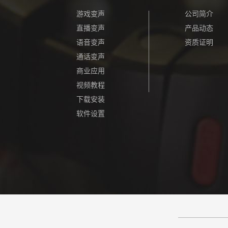
游戏变声
公司简介
直播变声
产品动态
语音变声
资质证明
通话变声
商业应用
视频教程
下载安装
软件设置