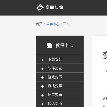

首页
教学中心
正文
教程中心

+
下载安装
+
软件设置
更新
+
游戏变声
+
直播变声
+
语音变声
想
+
通话变声
看