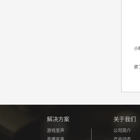
小
欲
解决方案
关于我们
游戏变声
公司简介
直播变声
产品动态