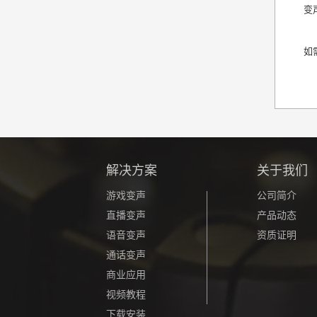
变
如
解决方案
关于我们
游戏变声
公司简介
直播变声
产品动态
语音变声
资质证明
通话变声
商业应用
视频教程
下载安装