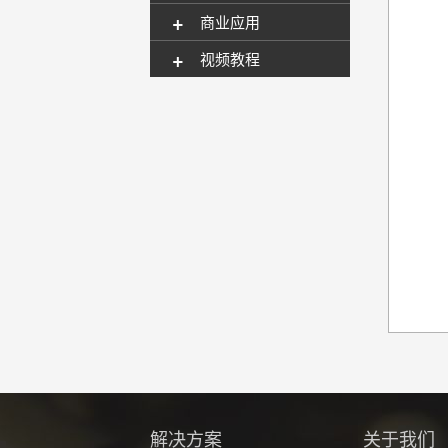
+
商业应用
+
视频教程
解决方案
关于我们