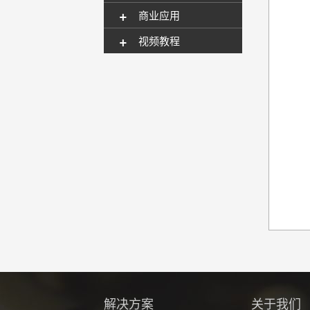
+
商业应用
+
视频教程
解决方案
关于我们