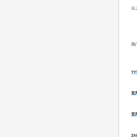
以
热
Y
变
变
Z