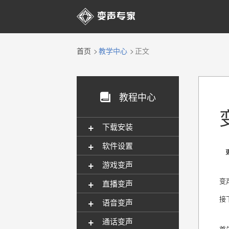

首页
教学中心
正文
教程中心

+
下载安装
+
软件设置
更新
+
游戏变声
+
变
直播变声
接
+
语音变声
+
通话变声
首