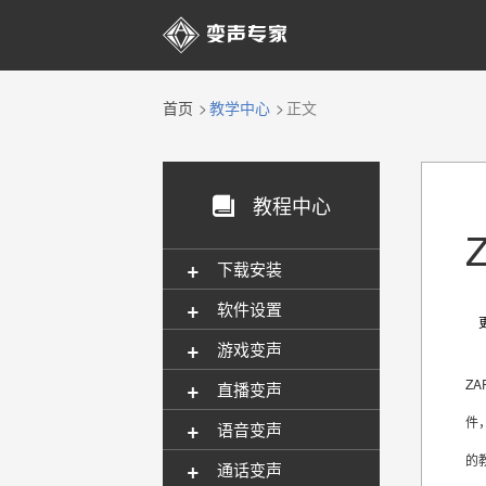

首页
教学中心
正文
教程中心

+
下载安装
+
软件设置
更新
+
游戏变声
+
ZA
直播变声
件
+
语音变声
的
+
通话变声