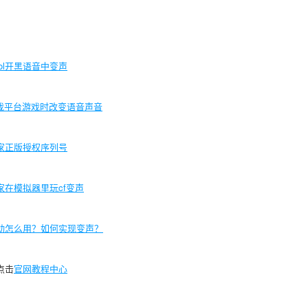
lol开黑语音中变声
游戏平台游戏时改变语音声音
家正版授权序列号
家在模拟器里玩
cf变声
动怎么用？如何实现变声？
点击
官网教程中心