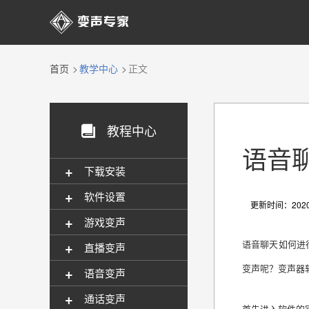

首页
教学中心
正文
教程中心

语音
+
下载安装
+
软件设置
更新时间：2020-
+
游戏变声
+
语音聊天如何进
直播变声
变声呢？变声器
+
语音变声
+
通话变声
首先进入软件的