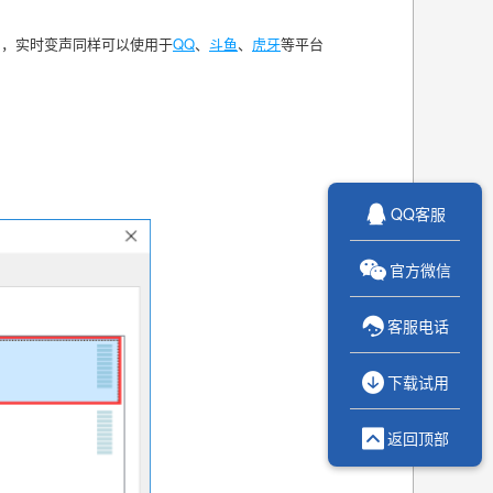
了，实时变声同样可以使用于
QQ
、
斗鱼
、
虎牙
等平台

QQ客服

官方微信

客服电话

下载试用

返回顶部