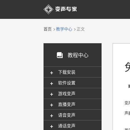

首页
教学中心
正文
教程中心

+
下载安装
+
软件设置
更新
+
游戏变声
+
变
直播变声
声
+
语音变声
+
通话变声
首