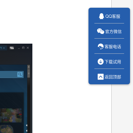

QQ客服

官方微信

客服电话

下载试用

返回顶部