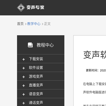

首页
教学中心
正文
教程中心

变声
+
下载安装
+
软件设置
更新时间：2020-
+
游戏变声
+
在电脑上下载安
直播变声
声软件电脑版进
+
语音变声
+
通话变声
首先在官网下载