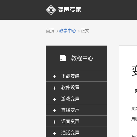

首页
教学中心
正文
教程中心

+
下载安装
+
软件设置
更新
+
游戏变声
+
变
直播变声
用
+
语音变声
+
通话变声
首