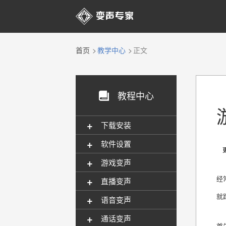

首页
教学中心
正文
教程中心

+
下载安装
+
软件设置
更新
+
游戏变声
+
经
直播变声
就
+
语音变声
+
通话变声
首