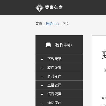

首页
教学中心
正文
教程中心

+
下载安装
+
软件设置
更新
+
游戏变声
+
直播变声
+
语音变声
有
+
通话变声
天