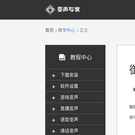

首页
教学中心
正文
教程中心

+
下载安装
+
软件设置
更新
+
游戏变声
+
御
直播变声
供
+
语音变声
+
通话变声