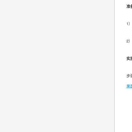
准
1
2
实
步
果