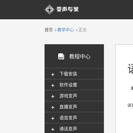

首页
教学中心
正文
教程中心

+
下载安装
+
软件设置
更新
+
游戏变声
+
语
直播变声
+
语音变声
+
通话变声