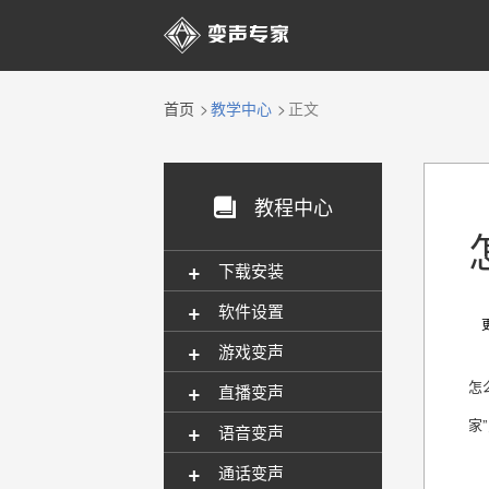

首页
教学中心
正文
教程中心

+
下载安装
+
软件设置
更新
+
游戏变声
+
怎
直播变声
家
+
语音变声
+
通话变声