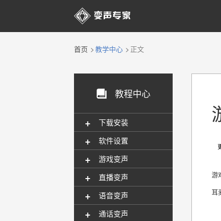

首页
教学中心
正文
教程中心

+
下载安装
+
软件设置
更新
+
游戏变声
+
游
直播变声
耳
+
语音变声
+
通话变声