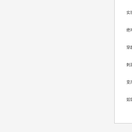
实
绝
穿
刺
变
如