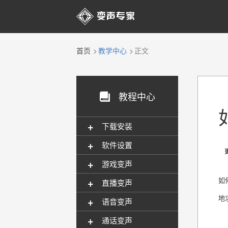

首页
教学中心
正文
教程中心

+
下载安装
+
软件设置
更新
+
游戏变声
+
如
直播变声
地
+
语音变声
+
通话变声