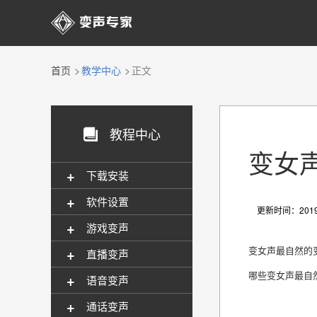

首页
教学中心
正文
教程中心

变女
+
下载安装
+
软件设置
更新时间：2019-
+
游戏变声
+
变女声最自然的
直播变声
哪些变女声最自
+
语音变声
+
通话变声