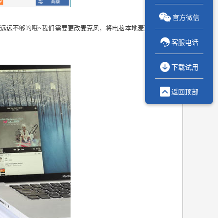

官方微信
远远不够的哦~我们需要更改麦克风，将电脑本地麦克风换

客服电话

下载试用

返回顶部