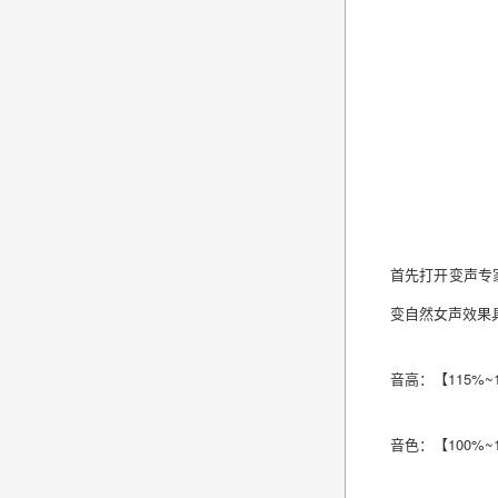
首先打开变声专
变自然女声效果
音高：【115%~
音色：【100%~