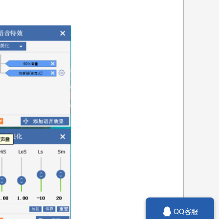

QQ客服