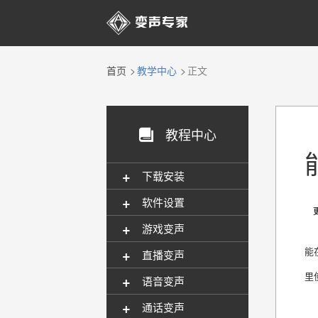

首页
教学中心
正文
教程中心

+
下载安装
+
软件设置
更新
+
游戏变声
+
能
直播变声
里
+
语音变声
+
通话变声