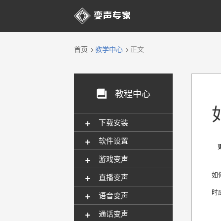

首页
教学中心
正文
教程中心

+
下载安装
+
软件设置
更新
+
游戏变声
+
如
直播变声
时
+
语音变声
+
通话变声