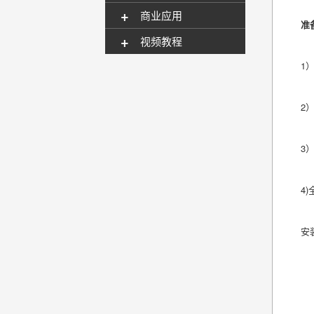
+
商业应用
准
+
视频教程
1
2
3
4
安