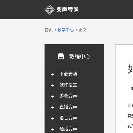

首页
教学中心
正文
教程中心

+
下载安装
+
软件设置
更新
+
游戏变声
+
网
直播变声
有
+
语音变声
女
+
通话变声