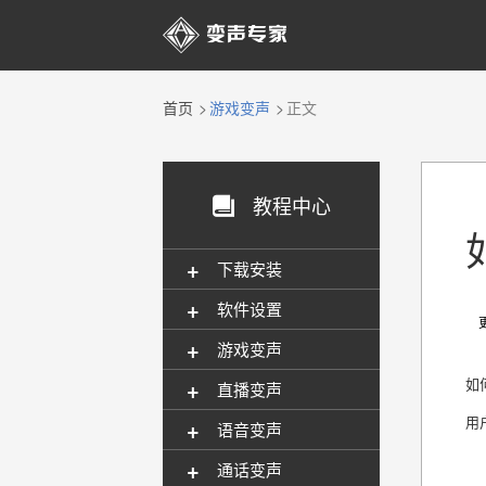

首页
游戏变声
正文
教程中心

+
下载安装
+
软件设置
更新
+
游戏变声
+
如
直播变声
用
+
语音变声
+
通话变声