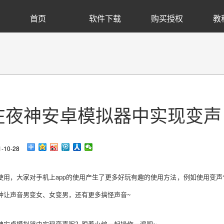
首页
软件下载
购买授权
教
在夜神安卓模拟器中实现变声
10-28
使用，大家对手机上app的使用产生了更多好玩有趣的使用方法，例如使用变
钟让声音男变女、女变男，还有更多搞怪声音~
神安卓模拟器中实现变声呢？跟着小编一起操作一遍吧~