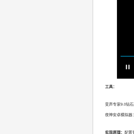
工具：
变声专家9.0钻
夜神安卓模拟器
实现原理：
配置