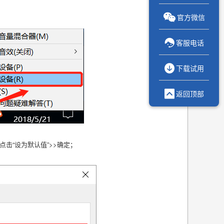

官方微信

客服电话

下载试用

返回顶部
然后点击“设为默认值”>>确定；