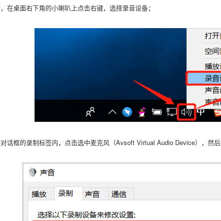
后，在桌面右下角的小喇叭上点击右键，选择录音设备；
话框的录制标签内，点击选中麦克风（Avsoft Virtual Audio Device），