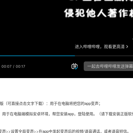
石版（可直接点击文字下载）：用于在电脑将把您的app变声；
：用于在电脑端模拟安卓环境，帮您安装app，登陆使用。（请下载安装正版软
变声>>设置全局变声>>在app中发起变声后的视频/语音通话，或者语音短信。