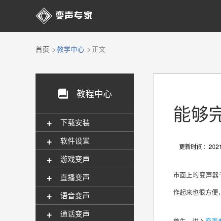

首页
教学中心
正文
教程中心

能够
+
下载安装
+
软件设置
更新时间：2021-
+
游戏变声
+
市面上的变声器
直播变声
作起来也很方便
+
语音变声
+
通话变声
首先，进入
变声