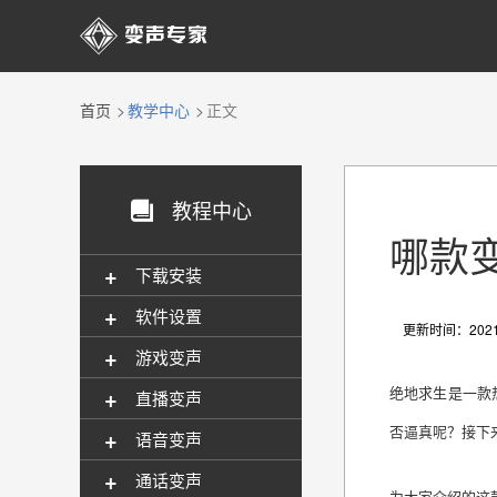

首页
教学中心
正文
教程中心

哪款
+
下载安装
+
软件设置
更新时间：2021-
+
游戏变声
+
绝地求生是一款
直播变声
否逼真呢？接下
+
语音变声
+
通话变声
为大家介绍的这