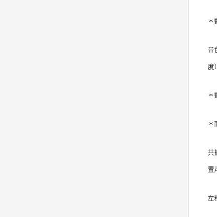
＊
音
度
＊
＊
共
置
左