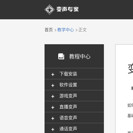

首页
教学中心
正文
教程中心

+
下载安装
+
软件设置
更新
+
游戏变声
+
如
直播变声
基
+
语音变声
+
通话变声
首