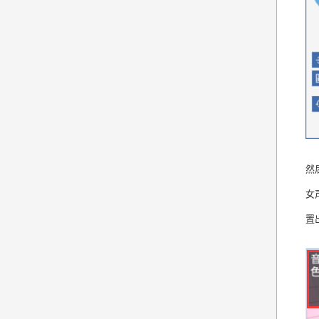
然
女
置