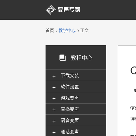

首页
教学中心
正文
教程中心

+
下载安装
+
软件设置
更新
+
游戏变声
+
Q
直播变声
+
编
语音变声
+
通话变声