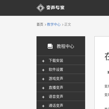

首页
教学中心
正文
教程中心

+
下载安装
+
软件设置
更新
+
游戏变声
+
变
直播变声
变
+
语音变声
+
通话变声
首