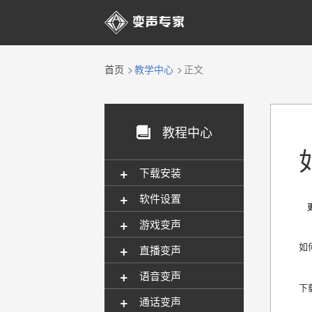

首页
教学中心
正文
教程中心

+
下载安装
+
软件设置
更新
+
游戏变声
+
如
直播变声
+
语音变声
下
+
通话变声