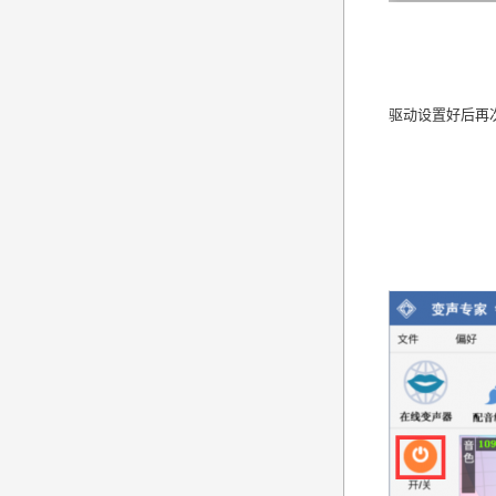
驱动设置好后再