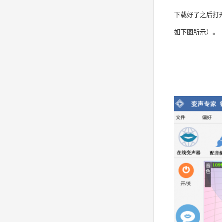
下载好了之后打
如下图所示）。