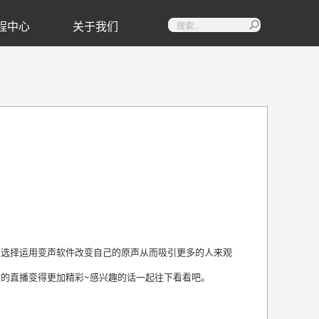
程中心
关于我们

会选择运用变声软件改变自己的原声从而吸引更多的人来观
你的直播变得更加精彩
~感兴趣的话一起往下看看吧。