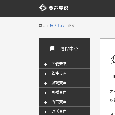

首页
教学中心
正文
教程中心

+
下载安装
+
软件设置
更新
+
游戏变声
+
大
直播变声
跟
+
语音变声
+
通话变声
首