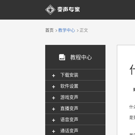

首页
教学中心
正文
教程中心

+
下载安装
+
软件设置
更新
+
游戏变声
+
什
直播变声
是
+
语音变声
+
通话变声
首