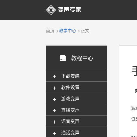

首页
教学中心
正文
教程中心

+
下载安装
+
软件设置
更新
+
游戏变声
+
游
直播变声
但
+
语音变声
+
通话变声
p