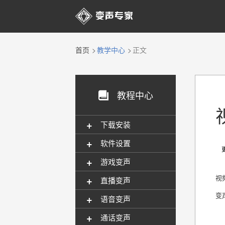

首页
教学中心
正文
教程中心

+
下载安装
+
软件设置
更新
+
游戏变声
+
视
直播变声
变
+
语音变声
+
通话变声