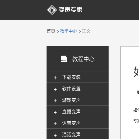

首页
教学中心
正文
教程中心

+
下载安装
+
软件设置
更新
+
游戏变声
+
如
直播变声
专
+
语音变声
+
通话变声