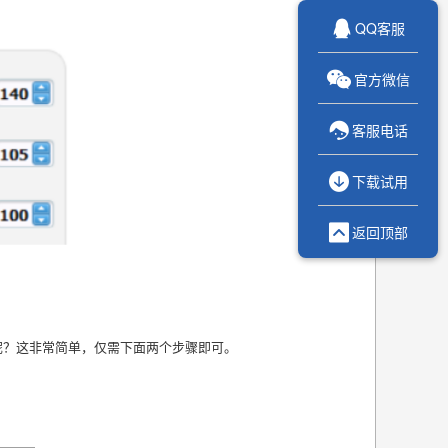

QQ客服

官方微信

客服电话

下载试用

返回顶部
呢？这非常简单，仅需下面两个步骤即可。