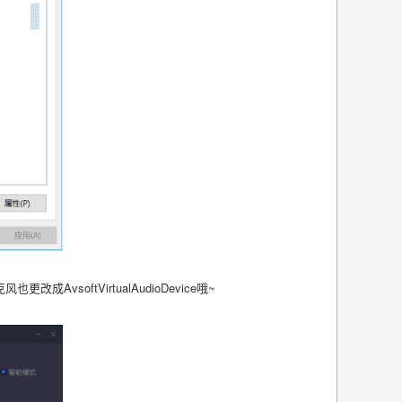
oftVirtualAudioDevice哦
~