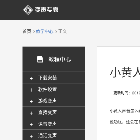

首页
教学中心
正文
教程中心

小黄
+
下载安装
+
软件设置
更新时间：2019-
+
游戏变声
+
小黄人声音怎么
直播变声
说功底，还会在
+
语音变声
+
通话变声