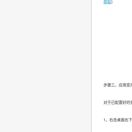
获取
）
步骤三、应用变
对于已配置好的
1、右击桌面右