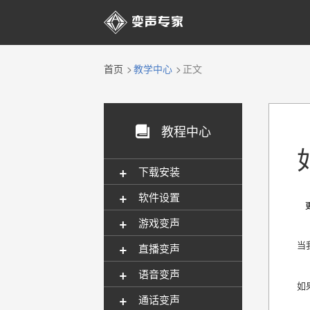

首页
教学中心
正文
教程中心

+
下载安装
+
软件设置
更新
+
游戏变声
+
当
直播变声
+
语音变声
如
+
通话变声