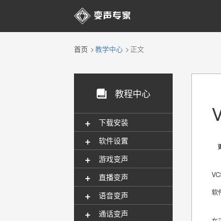

首页
教学中心
正文
教程中心

+
下载安装
+
软件设置
更新
+
游戏变声
+
V
直播变声
软
+
语音变声
+
通话变声
在