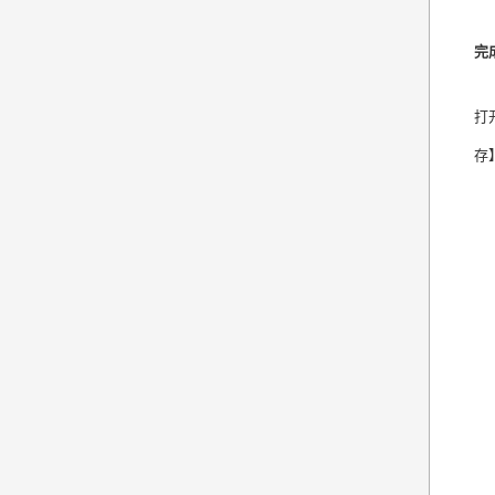
完
打
存