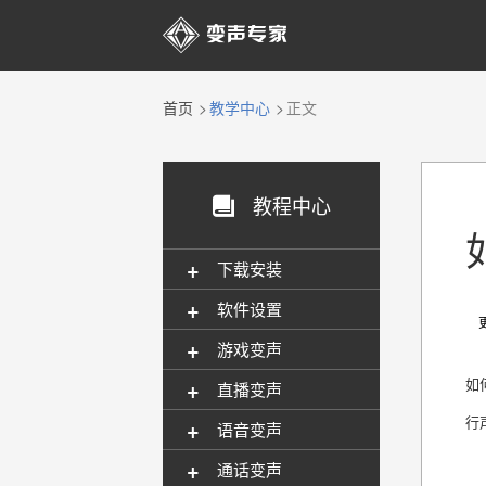

首页
教学中心
正文
教程中心

+
下载安装
+
软件设置
更新
+
游戏变声
+
如
直播变声
行
+
语音变声
+
通话变声