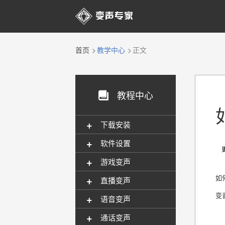

首页
教学中心
正文
教程中心

+
下载安装
+
软件设置
更新
+
游戏变声
+
如
直播变声
变
+
语音变声
+
通话变声