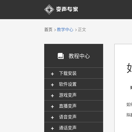

首页
教学中心
正文
教程中心

+
下载安装
+
软件设置
更新
+
游戏变声
+
如
直播变声
拟
+
语音变声
+
通话变声