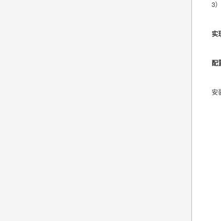
3
实
配
安