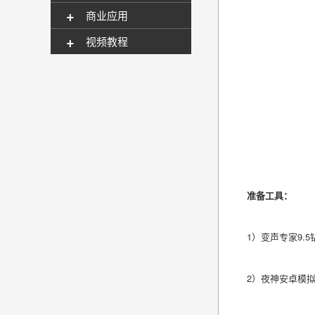
+
商业应用
+
视频教程
准备工具：
1）
变声专家
9.
2）夜神安卓模