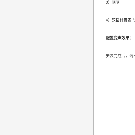
3）陌陌
4）
双插针耳麦
配置变声效果：
安装完成后，请