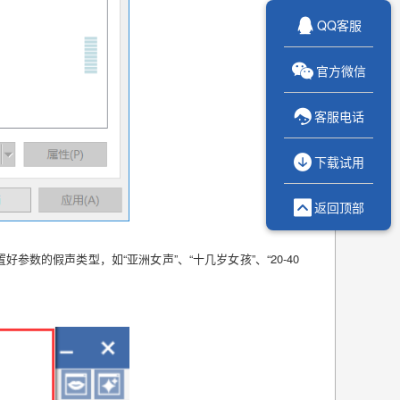

QQ客服

官方微信

客服电话

下载试用

返回顶部
置好参数的假声类型，如
“亚洲女声”、“十几岁女孩”、“20-40