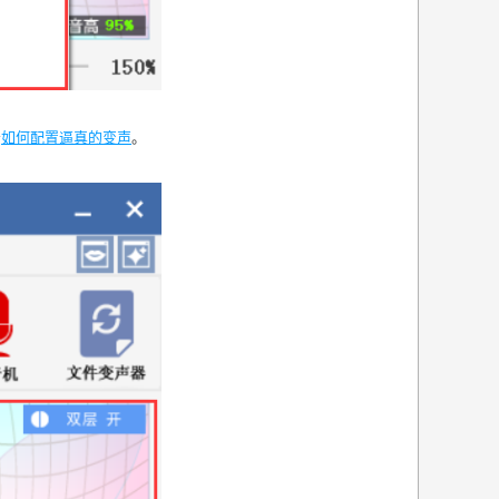
击
如何配置逼真的变声
。