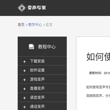

首页
教学中心
正文
教程中心

如何
+
下载安装
+
软件设置
更新时间：2018-
+
游戏变声
+
如何使用变声专
直播变声
现陌陌变声，分
+
语音变声
+
通话变声