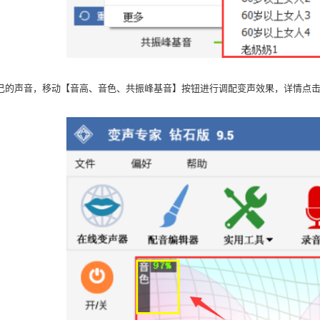
己的声音，移动【音高、音色、共振峰基音】按钮进行调配变声效果，详情点